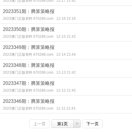
2023澳门正版资料 670288.com
12-17 21:42
2023351期：腾算策略报
2023澳门正版资料 670288.com
12-16 22:16
2023350期：腾算策略报
2023澳门正版资料 670288.com
12-15 21:42
2023349期：腾算策略报
2023澳门正版资料 670288.com
12-14 21:44
2023348期：腾算策略报
2023澳门正版资料 670288.com
12-13 21:42
2023347期：腾算策略报
2023澳门正版资料 670288.com
12-12 21:45
2023346期：腾算策略报
2023澳门正版资料 670288.com
12-11 21:43
上一页
第1页
下一页