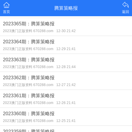
腾算策略报
首页
返回
2023365期：腾算策略报
2023澳门正版资料 670288.com
12-30 21:42
2023364期：腾算策略报
2023澳门正版资料 670288.com
12-29 21:41
2023363期：腾算策略报
2023澳门正版资料 670288.com
12-28 21:44
2023362期：腾算策略报
2023澳门正版资料 670288.com
12-27 21:42
2023361期：腾算策略报
2023澳门正版资料 670288.com
12-26 21:41
2023360期：腾算策略报
2023澳门正版资料 670288.com
12-25 21:41
2023359期：腾算策略报