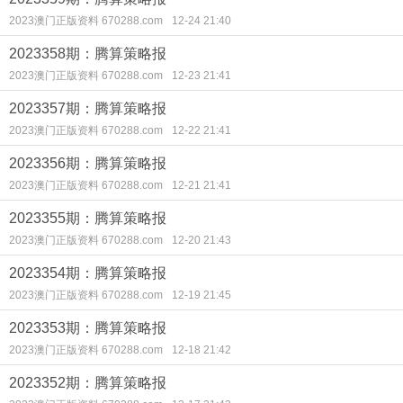
2023澳门正版资料 670288.com
12-24 21:40
2023358期：腾算策略报
2023澳门正版资料 670288.com
12-23 21:41
2023357期：腾算策略报
2023澳门正版资料 670288.com
12-22 21:41
2023356期：腾算策略报
2023澳门正版资料 670288.com
12-21 21:41
2023355期：腾算策略报
2023澳门正版资料 670288.com
12-20 21:43
2023354期：腾算策略报
2023澳门正版资料 670288.com
12-19 21:45
2023353期：腾算策略报
2023澳门正版资料 670288.com
12-18 21:42
2023352期：腾算策略报