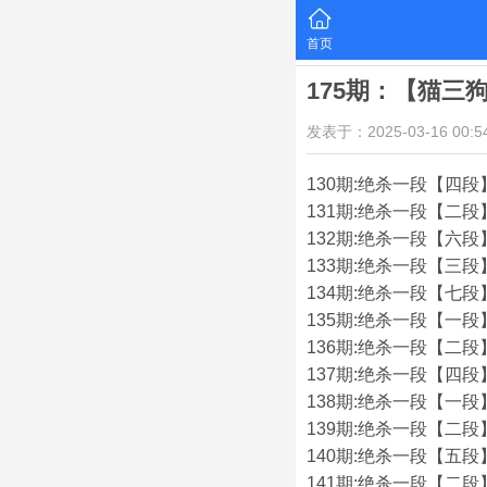
首页
175期：【猫三
发表于：2025-03-16 00:54
130期:绝杀一段【四段
131期:绝杀一段【二段
132期:绝杀一段【六段
133期:绝杀一段【三段
134期:绝杀一段【七段
135期:绝杀一段【一段
136期:绝杀一段【二段
137期:绝杀一段【四段
138期:绝杀一段【一段
139期:绝杀一段【二段
140期:绝杀一段【五段
141期:绝杀一段【二段