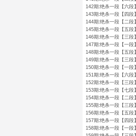
142期:绝杀一段【六段
143期:绝杀一段【四段
144期:绝杀一段【二段
145期:绝杀一段【五段
146期:绝杀一段【三段
147期:绝杀一段【一段
148期:绝杀一段【五段
149期:绝杀一段【三段
150期:绝杀一段【一段
151期:绝杀一段【六段
152期:绝杀一段【三段
153期:绝杀一段【七段
154期:绝杀一段【二段
155期:绝杀一段【三段
156期:绝杀一段【五段
157期:绝杀一段【四段
158期:绝杀一段【一段
159期:绝杀一段【三段