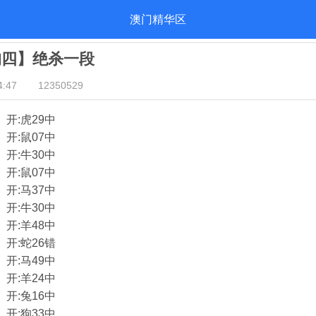
澳门精华区
狗四】绝杀一段
:47
12350529
】开:虎29中
】开:鼠07中
】开:牛30中
】开:鼠07中
】开:马37中
】开:牛30中
】开:羊48中
】开:蛇26错
】开:马49中
】开:羊24中
】开:兔16中
】开:狗33中