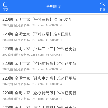
金明世家
首页
返回
220期: 金明世家【平特三肖】准※已更新!
2023澳门正版资料 670288.com
08-08 00:34
220期: 金明世家【平特四尾】准※已更新!
2023澳门正版资料 670288.com
08-08 00:34
220期: 金明世家【平码二中二】准※已更新!
2023澳门正版资料 670288.com
08-08 00:34
220期: 金明世家【特码前后肖】准※已更新!
2023澳门正版资料 670288.com
08-08 00:34
220期: 金明世家【经典◆九肖】准※已更新!
2023澳门正版资料 670288.com
08-08 00:34
220期: 金明世家【必杀特码段】准※已更新!
2023澳门正版资料 670288.com
08-08 00:34
220期: 金明世家【三头中特料】准※已更新!