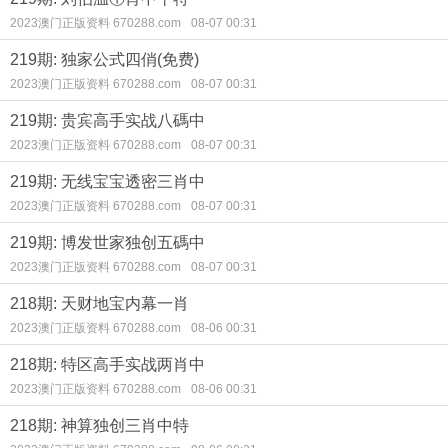
2023澳门正版资料 670288.com
08-07 00:31
219期: 独家公式四俏(免费)
2023澳门正版资料 670288.com
08-07 00:31
219期: 贵宾高手实战八碼中
2023澳门正版资料 670288.com
08-07 00:31
219期: 无线宝宝透密三肖中
2023澳门正版资料 670288.com
08-07 00:31
219期: 博发世家独创五碼中
2023澳门正版资料 670288.com
08-07 00:31
218期: 天财地宝内幕一肖
2023澳门正版资料 670288.com
08-06 00:31
218期: 特区高手实战两肖中
2023澳门正版资料 670288.com
08-06 00:31
218期: 神算独创三肖中特