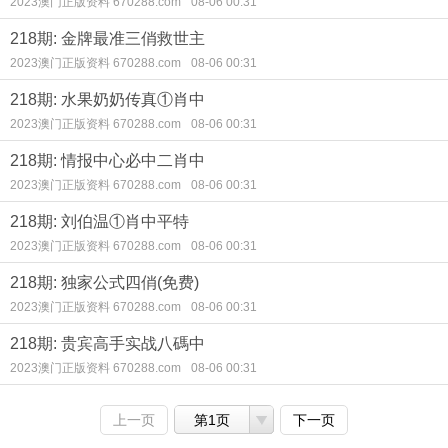
2023澳门正版资料 670288.com
08-06 00:31
218期: 金牌最准三俏救世主
2023澳门正版资料 670288.com
08-06 00:31
218期: 水果奶奶传真①肖中
2023澳门正版资料 670288.com
08-06 00:31
218期: 情报中心必中二肖中
2023澳门正版资料 670288.com
08-06 00:31
218期: 刘伯温①肖中平特
2023澳门正版资料 670288.com
08-06 00:31
218期: 独家公式四俏(免费)
2023澳门正版资料 670288.com
08-06 00:31
218期: 贵宾高手实战八碼中
2023澳门正版资料 670288.com
08-06 00:31
上一页
第1页
下一页