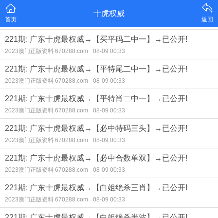
十虎权威
首页
返回
221期: 广东十虎最权威→【买平码二中一】→已公开!
2023澳门正版资料 670288.com
08-09 00:33
221期: 广东十虎最权威→【平特尾二中一】→已公开!
2023澳门正版资料 670288.com
08-09 00:33
221期: 广东十虎最权威→【平特肖二中一】→已公开!
2023澳门正版资料 670288.com
08-09 00:33
221期: 广东十虎最权威→【必中特码三头】→已公开!
2023澳门正版资料 670288.com
08-09 00:33
221期: 广东十虎最权威→【必中合数单双】→已公开!
2023澳门正版资料 670288.com
08-09 00:33
221期: 广东十虎最权威→【白姐绝杀三肖】→已公开!
2023澳门正版资料 670288.com
08-09 00:33
221期: 广东十虎最权威→【白姐绝杀半波】→已公开!