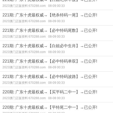
2023澳门正版资料 670288.com
08-09 00:33
221期: 广东十虎最权威→【绝杀特码一尾】→已公开!
2023澳门正版资料 670288.com
08-09 00:33
221期: 广东十虎最权威→【必中特码尾数】→已公开!
2023澳门正版资料 670288.com
08-09 00:33
221期: 广东十虎最权威→【白姐必中生肖】→已公开!
2023澳门正版资料 670288.com
08-09 00:33
221期: 广东十虎最权威→【必中特码单双】→已公开!
2023澳门正版资料 670288.com
08-09 00:33
221期: 广东十虎最权威→【必中特码波路】→已公开!
2023澳门正版资料 670288.com
08-09 00:33
220期: 广东十虎最权威→【买平码二中一】→已公开!
2023澳门正版资料 670288.com
08-08 00:33
220期: 广东十虎最权威→【平特尾二中一】→已公开!