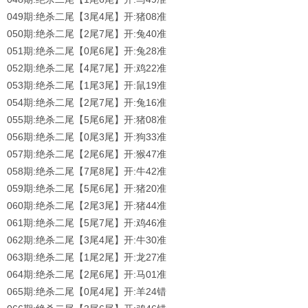
049期:绝杀二尾【3尾4
尾】开:猪08准
050期:绝杀二尾【2尾7
尾】开:兔40准
051期:绝杀二尾【0尾6
尾】开:兔28准
052期:绝杀二尾【4尾7
尾】开:鸡22准
053期:绝杀二尾【1尾3
尾】开:鼠19准
054期:绝杀二尾【2尾7
尾】开:兔16准
055期:绝杀二尾【5尾6
尾】开:猪08准
056期:绝杀二尾【0尾3
尾】开:狗33准
057期:绝杀二尾【2尾6
尾】开:猴47准
058期:绝杀二尾【7尾8
尾】开:牛42准
059期:绝杀二尾【5尾6
尾】开:猪20准
060期:绝杀二尾【2尾3
尾】开:猪44准
061期:绝杀二尾【5尾7
尾】开:鸡46准
062期:绝杀二尾【3尾4
尾】开:牛30准
063期:绝杀二尾【1尾2
尾】开:龙27准
064期:绝杀二尾【2尾6
尾】开:马01准
065期:绝杀二尾【0尾4
尾】开:羊24错