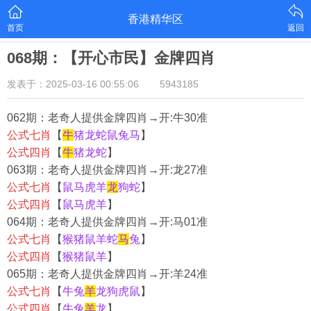
香港精华区
首页
返回
068期：【开心市民】金牌四肖
发表于：2025-03-16 00:55:06
5943185
062期：老奇人提供金牌四肖→开:牛30准
公式七肖
【
牛
猪龙蛇鼠兔马
】
公式四肖
【
牛
猪龙蛇
】
063期：老奇人提供金牌四肖→开:龙27准
公式七肖
【
鼠马虎羊
龙
狗蛇
】
公式四肖
【
鼠马虎羊
】
064期：老奇人提供金牌四肖→开:马01准
公式七肖
【
猴猪鼠羊蛇
马
兔
】
公式四肖
【
猴猪鼠羊
】
065期：老奇人提供金牌四肖→开:羊24准
公式七肖
【
牛兔
羊
龙狗虎鼠
】
公式四肖
【
牛兔
羊
龙
】